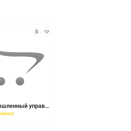
Промышленный управляемый коммутатор L2, 8 портов PoE 10/100/1000Base-T, 6 портов 1000Base-X SFP
запросу