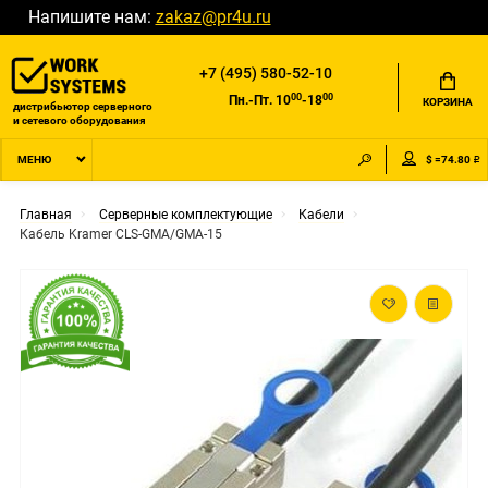
Напишите нам:
zakaz@pr4u.ru
+7 (495) 580-52-10
00
00
Пн.-Пт. 10
-18
КОРЗИНА
дистрибьютор серверного
и сетевого оборудования
$ =74.80 ₽
МЕНЮ
Главная
Серверные комплектующие
Кабели
Кабель Kramer CLS-GMA/GMA-15