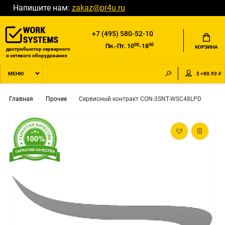
Напишите нам:
zakaz@pr4u.ru
+7 (495) 580-52-10
00
00
Пн.-Пт. 10
-18
КОРЗИНА
дистрибьютор серверного
и сетевого оборудования
$ =80.93 ₽
МЕНЮ
Главная
Прочее
Сервисный контракт CON-3SNT-WSC48LPD