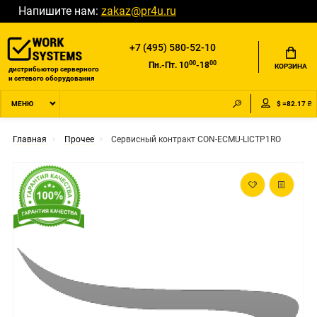
Напишите нам:
zakaz@pr4u.ru
+7 (495) 580-52-10
00
00
Пн.-Пт. 10
-18
КОРЗИНА
дистрибьютор серверного
и сетевого оборудования
$ =82.17 ₽
МЕНЮ
Главная
Прочее
Сервисный контракт CON-ECMU-LICTP1RO