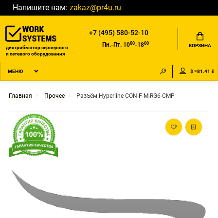
Напишите нам:
zakaz@pr4u.ru
+7 (495) 580-52-10
00
00
Пн.-Пт. 10
-18
КОРЗИНА
дистрибьютор серверного
и сетевого оборудования
$ =81.41 ₽
МЕНЮ
Главная
Прочее
Разъём Hyperline CON-F-M-RG6-CMP