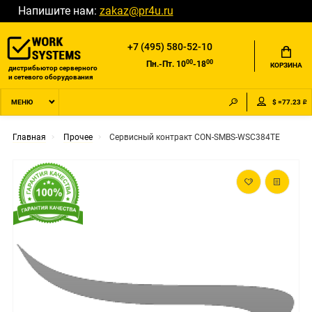
Напишите нам:
zakaz@pr4u.ru
+7 (495) 580-52-10
00
00
Пн.-Пт. 10
-18
КОРЗИНА
дистрибьютор серверного
и сетевого оборудования
$ =77.23 ₽
МЕНЮ
Главная
Прочее
Сервисный контракт CON-SMBS-WSC384TE