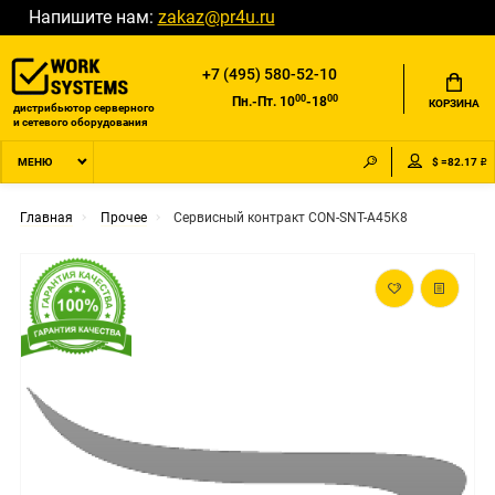
Напишите нам:
zakaz@pr4u.ru
+7 (495) 580-52-10
00
00
Пн.-Пт. 10
-18
КОРЗИНА
дистрибьютор серверного
и сетевого оборудования
$ =82.17 ₽
МЕНЮ
Главная
Прочее
Сервисный контракт CON-SNT-A45K8