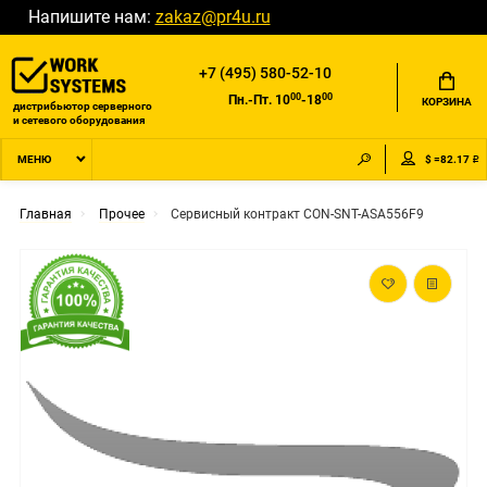
Напишите нам:
zakaz@pr4u.ru
+7 (495) 580-52-10
00
00
Пн.-Пт. 10
-18
КОРЗИНА
дистрибьютор серверного
и сетевого оборудования
$ =82.17 ₽
МЕНЮ
Главная
Прочее
Сервисный контракт CON-SNT-ASA556F9