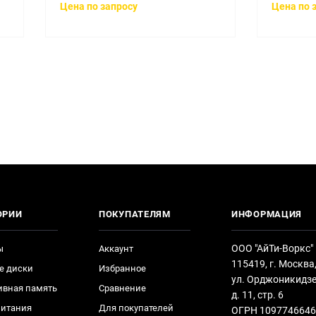
Цена по запросу
Цена по 
ОРИИ
ПОКУПАТЕЛЯМ
ИНФОРМАЦИЯ
ООО "АйТи-Воркс"
ы
Аккаунт
115419, г. Москва
е диски
Избранное
ул. Орджоникидзе
ивная память
Сравнение
д. 11, стр. 6
питания
Для покупателей
ОГРН 1097746646