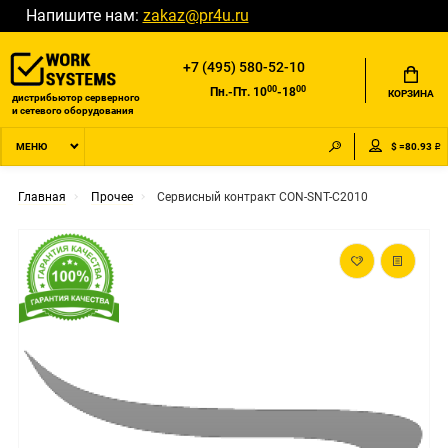
Напишите нам:
zakaz@pr4u.ru
+7 (495) 580-52-10
00
00
Пн.-Пт. 10
-18
КОРЗИНА
дистрибьютор серверного
и сетевого оборудования
$ =80.93 ₽
МЕНЮ
Главная
Прочее
Сервисный контракт CON-SNT-C2010