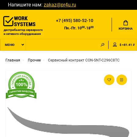
Напишите нам:
zakaz@pr4u.ru
+7 (495) 580-52-10
00
00
Пн.-Пт. 10
-18
КОРЗИНА
дистрибьютор серверного
и сетевого оборудования
$ =81.41 ₽
МЕНЮ
Главная
Прочее
Сервисный контракт CON-SNT-C296C8TC