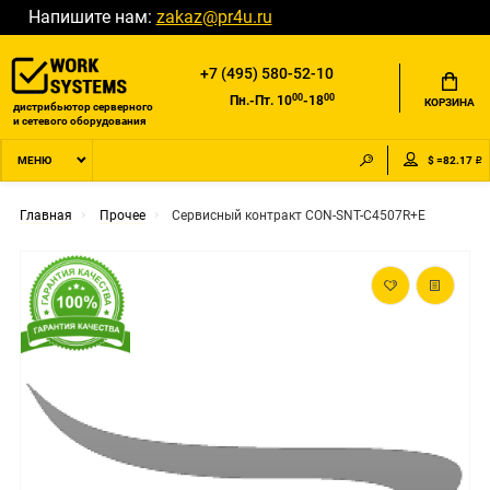
Напишите нам:
zakaz@pr4u.ru
+7 (495) 580-52-10
00
00
Пн.-Пт. 10
-18
КОРЗИНА
дистрибьютор серверного
и сетевого оборудования
$ =82.17 ₽
МЕНЮ
Главная
Прочее
Сервисный контракт CON-SNT-C4507R+E