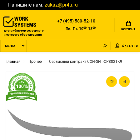
Напишите нам:
zakaz@pr4u.ru
+7 (495) 580-52-10
00
00
Пн.-Пт. 10
-18
КОРЗИНА
дистрибьютор серверного
и сетевого оборудования
$ =81.41 ₽
МЕНЮ
Главная
Прочее
Сервисный контракт CON-SNT-CP8821K9