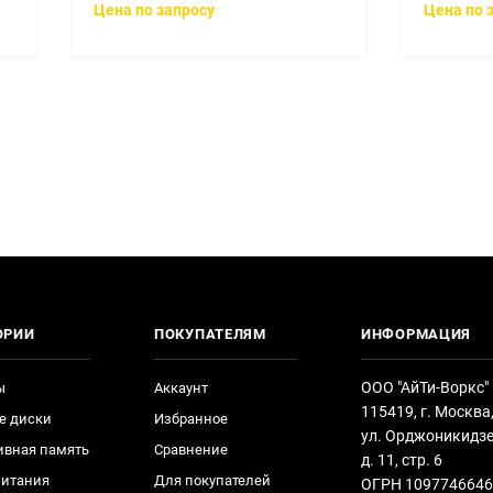
Цена по запросу
Цена по 
ОРИИ
ПОКУПАТЕЛЯМ
ИНФОРМАЦИЯ
ООО "АйТи-Воркс"
ы
Аккаунт
115419, г. Москва
е диски
Избранное
ул. Орджоникидзе
ивная память
Сравнение
д. 11, стр. 6
питания
Для покупателей
ОГРН 1097746646