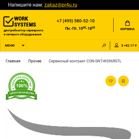
Напишите нам:
zakaz@pr4u.ru
+7 (495) 580-52-10
00
00
Пн.-Пт. 10
-18
КОРЗИНА
дистрибьютор серверного
и сетевого оборудования
$ =82.17 ₽
МЕНЮ
Главная
Прочее
Сервисный контракт CON-SNT-WS96RSTL