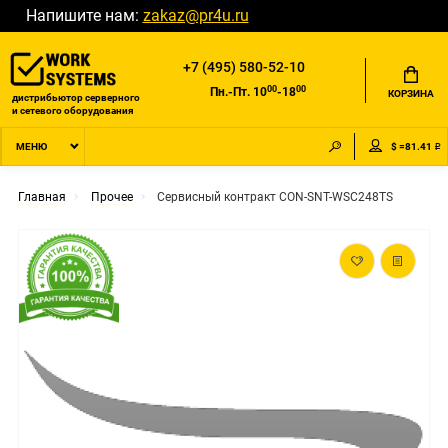
Напишите нам:
zakaz@pr4u.ru
+7 (495) 580-52-10
00
00
Пн.-Пт. 10
-18
КОРЗИНА
дистрибьютор серверного
и сетевого оборудования
$ =81.41 ₽
МЕНЮ
Главная
Прочее
Сервисный контракт CON-SNT-WSC248TS