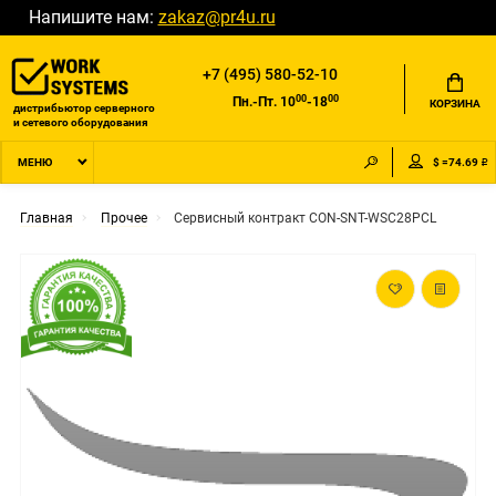
Напишите нам:
zakaz@pr4u.ru
+7 (495) 580-52-10
00
00
Пн.-Пт. 10
-18
КОРЗИНА
дистрибьютор серверного
и сетевого оборудования
$ =74.69 ₽
МЕНЮ
Главная
Прочее
Сервисный контракт CON-SNT-WSC28PCL