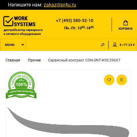
Напишите нам:
zakaz@pr4u.ru
+7 (495) 580-52-10
00
00
Пн.-Пт. 10
-18
КОРЗИНА
дистрибьютор серверного
и сетевого оборудования
$ =77.23 ₽
МЕНЮ
Главная
Прочее
Сервисный контракт CON-SNT-WSC296XT