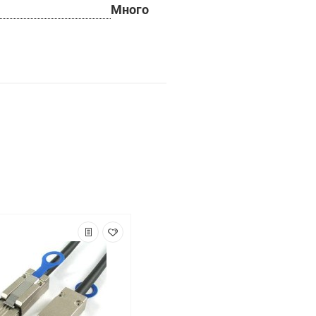
Много