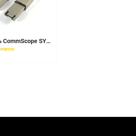
Кабель CommScope SYSTIMAX CPC3392-03F007
запросу