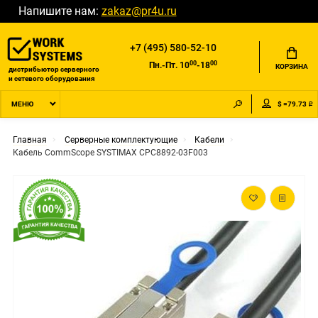
Напишите нам:
zakaz@pr4u.ru
+7 (495) 580-52-10
00
00
Пн.-Пт. 10
-18
КОРЗИНА
дистрибьютор серверного
и сетевого оборудования
$ =79.73 ₽
МЕНЮ
Главная
Серверные комплектующие
Кабели
Кабель CommScope SYSTIMAX CPC8892-03F003