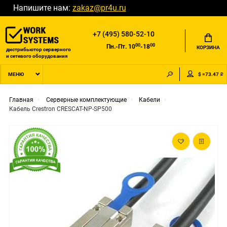
Напишите нам:
zakaz@pr4u.ru
+7 (495) 580-52-10
00
00
Пн.-Пт. 10
-18
КОРЗИНА
дистрибьютор серверного
и сетевого оборудования
$ =73.47 ₽
МЕНЮ
Главная
Серверные комплектующие
Кабели
Кабель Crestron CRESCAT-NP-SP500