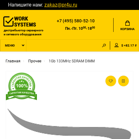
Напишите нам:
zakaz@pr4u.ru
+7 (495) 580-52-10
00
00
Пн.-Пт. 10
-18
КОРЗИНА
дистрибьютор серверного
и сетевого оборудования
$ =82.17 ₽
МЕНЮ
Главная
Прочее
1Gb 133MHz SDRAM DIMM