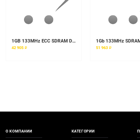
1GB 133MHz ECC SDRAM DIMM для LC2000, LH3000, LH6000
1Gb 133MHz SDRA
42 905 ₽
51 963 ₽
О КОМПАНИИ
КАТЕГОРИИ
П