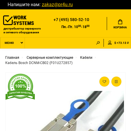
Напишите нам:
zakaz@pr4u.ru
+7 (495) 580-52-10
00
00
Пн.-Пт. 10
-18
КОРЗИНА
дистрибьютор серверного
и сетевого оборудования
$ =73.13 ₽
МЕНЮ
Главная
Серверные комплектующие
Кабели
Кабель Bosch DCNM-CB02 (F01U272857)