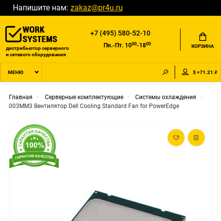
Напишите нам:
zakaz@pr4u.ru
+7 (495) 580-52-10
00
00
Пн.-Пт. 10
-18
КОРЗИНА
дистрибьютор серверного
и сетевого оборудования
$ =71.21 ₽
МЕНЮ
Главная
Серверные комплектующие
Системы охлаждения
003MM3 Вентилятор Dell Cooling Standard Fan for PowerEdge