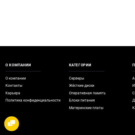
О КОМПАНИИ
КАТЕГОРИИ
П
О компании
Серверы
А
Контакты
Жёсткие диски
И
Карьера
Оперативная память
С
Политика конфиденциальности
Блоки питания
Д
Материнские платы
К