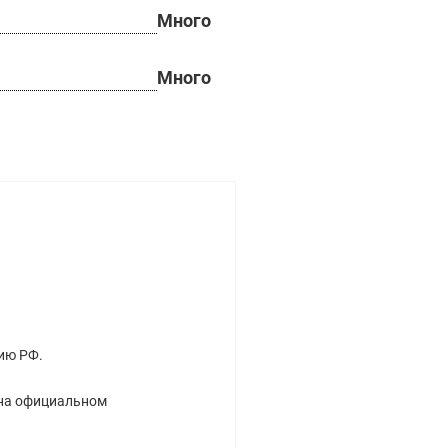
Много
Много
ию РФ.
 на официальном