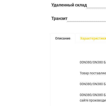
Удаленный склад
Транзит
Описание
Характеристик
00N380/0N380 Бл
Товар поставляе
00N380/0N380 Бл
00N380/0N380 Бл
сайте производи