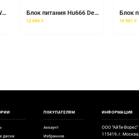
Блок питания Dell 200Watt ATX для OptiPlex [NPS-200PB-123]
Блок питания Hu666 Dell 650 Вт Non-Redundant Power Supply [HU666]
12 690 ₽
15 901 ₽
ОРИИ
ПОКУПАТЕЛЯМ
ИНФОРМАЦИЯ
ООО "АйТи-Воркс"
ы
Аккаунт
115419, г. Москва
е диски
Избранное