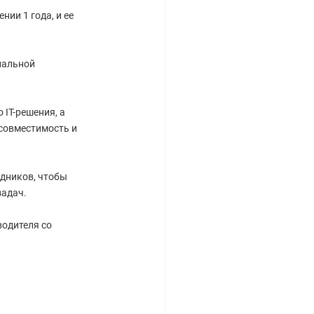
ии 1 года, и ее
нальной
IT-решения, а
совместимость и
дников, чтобы
задач.
водителя со