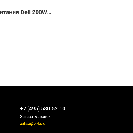
Блок питания Dell 200Watt ATX для OptiPlex GX1 [NPS-200PB-73]
+7 (495) 580-52-10
Заказать звонок
zakaz@pr4u.ru
,