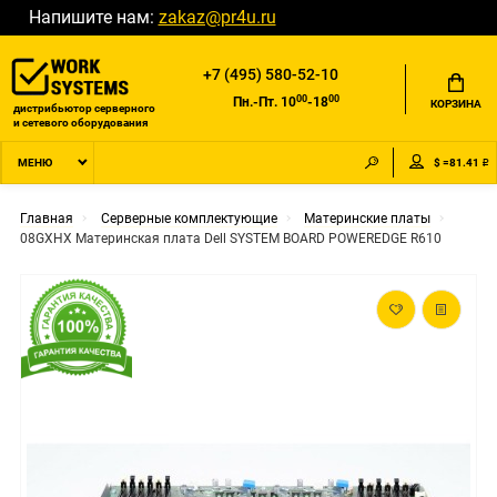
Напишите нам:
zakaz@pr4u.ru
+7 (495) 580-52-10
00
00
Пн.-Пт. 10
-18
КОРЗИНА
дистрибьютор серверного
и сетевого оборудования
$ =81.41 ₽
МЕНЮ
Главная
Серверные комплектующие
Материнские платы
08GXHX Материнская плата Dell SYSTEM BOARD POWEREDGE R610