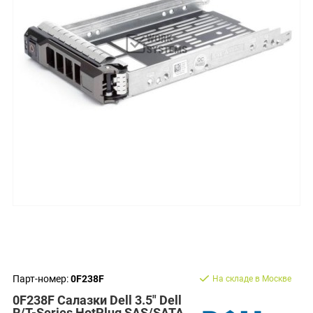
Парт-номер:
0F238F
На складе в Москве
0F238F Салазки Dell 3.5" Dell
R/T-Series HotPlug SAS/SATA