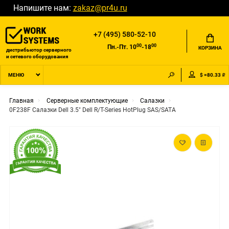
Напишите нам:
zakaz@pr4u.ru
+7 (495) 580-52-10
00
00
Пн.-Пт. 10
-18
КОРЗИНА
дистрибьютор серверного
и сетевого оборудования
$ =80.33 ₽
МЕНЮ
Главная
Серверные комплектующие
Салазки
0F238F Салазки Dell 3.5" Dell R/T-Series HotPlug SAS/SATA