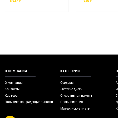
5 937 ₽
1 940 ₽
О КОМПАНИИ
КАТЕГОРИИ
П
О компании
Серверы
А
Контакты
Жёсткие диски
И
Карьера
Оперативная память
С
Политика конфиденциальности
Блоки питания
Д
Материнские платы
К