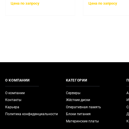
Цена по запросу
Цена по запросу
О КОМПАНИИ
КАТЕГОРИИ
П
О компании
Серверы
А
Контакты
Жёсткие диски
И
Карьера
Оперативная память
С
Политика конфиденциальности
Блоки питания
Д
Материнские платы
К