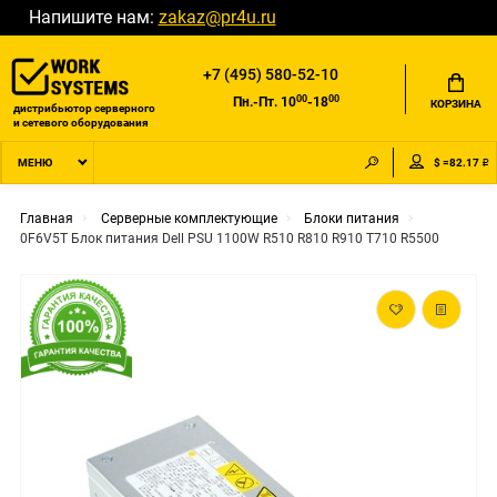
Напишите нам:
zakaz@pr4u.ru
+7 (495) 580-52-10
00
00
Пн.-Пт. 10
-18
КОРЗИНА
дистрибьютор серверного
и сетевого оборудования
$ =82.17 ₽
МЕНЮ
Главная
Серверные комплектующие
Блоки питания
0F6V5T Блок питания Dell PSU 1100W R510 R810 R910 T710 R5500