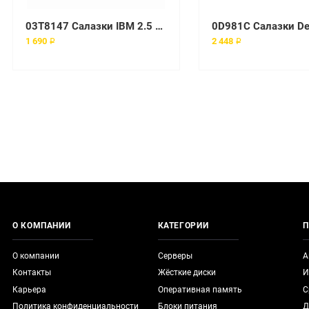
03T8147 Салазки IBM 2.5 SAS/SATA HDD Tray Caddy ThinkCentre RDx50 TD35
1 690 ₽
2 448 ₽
О КОМПАНИИ
КАТЕГОРИИ
П
О компании
Серверы
А
Контакты
Жёсткие диски
И
Карьера
Оперативная память
С
Политика конфиденциальности
Блоки питания
Д