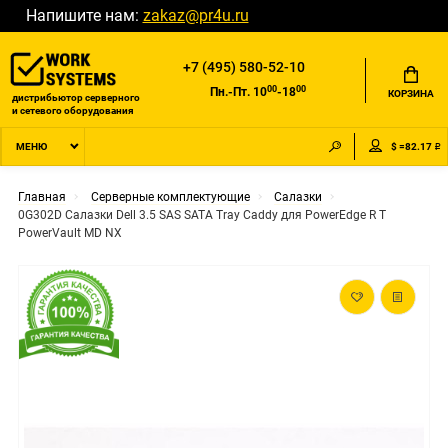
Напишите нам:
zakaz@pr4u.ru
+7 (495) 580-52-10
00
00
Пн.-Пт. 10
-18
КОРЗИНА
дистрибьютор серверного
и сетевого оборудования
$ =82.17 ₽
МЕНЮ
Главная
Серверные комплектующие
Салазки
0G302D Салазки Dell 3.5 SAS SATA Tray Caddy для PowerEdge R T
PowerVault MD NX