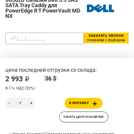
SATA Tray Caddy для
PowerEdge R T PowerVault MD
NX
ЗАКАЗАТЬ ЗВОНОК
поможем с выбором
цена последней отгрузки со склада:
36 $
2 993 ₽
В Т.Ч. НДС (22%)
В КОРЗИНУ
УЗНАТЬ ЦЕНУ И НАЛИЧИЕ
✅ Нашли дешевле? Сделаем скидку от цены конкурента!