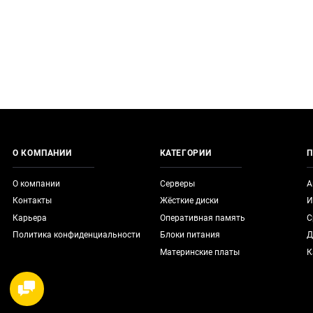
О КОМПАНИИ
КАТЕГОРИИ
П
О компании
Серверы
А
Контакты
Жёсткие диски
И
Карьера
Оперативная память
С
Политика конфиденциальности
Блоки питания
Д
Материнские платы
К