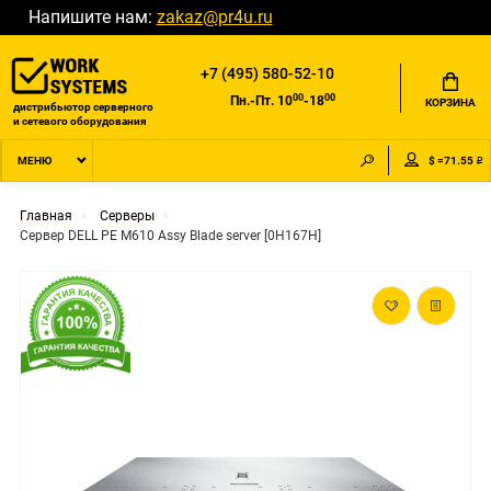
Напишите нам:
zakaz@pr4u.ru
+7 (495) 580-52-10
00
00
Пн.-Пт. 10
-18
КОРЗИНА
дистрибьютор серверного
и сетевого оборудования
$ =71.55 ₽
МЕНЮ
Главная
Серверы
Сервер DELL PE M610 Assy Blade server [0H167H]