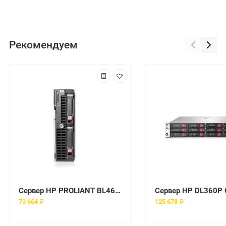
Рекомендуем
Сервер HP PROLIANT BL460C G7 X5650 1P 6GB-R P410I SERVER [603259-B21]
73 664 ₽
125 678 ₽