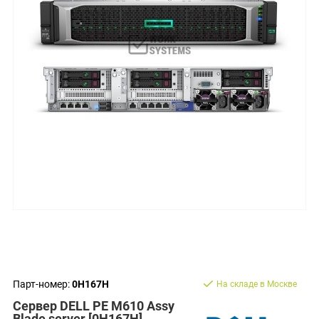
Парт-номер:
0H167H
На складе в Москве
Сервер DELL PE M610 Assy
Blade server [0H167H]