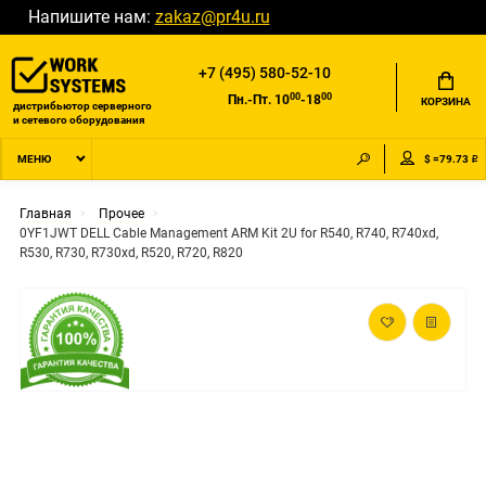
Напишите нам:
zakaz@pr4u.ru
+7 (495) 580-52-10
00
00
Пн.-Пт. 10
-18
КОРЗИНА
дистрибьютор серверного
и сетевого оборудования
$ =79.73 ₽
МЕНЮ
Главная
Прочее
0YF1JWT DELL Cable Management ARM Kit 2U for R540, R740, R740xd,
R530, R730, R730xd, R520, R720, R820