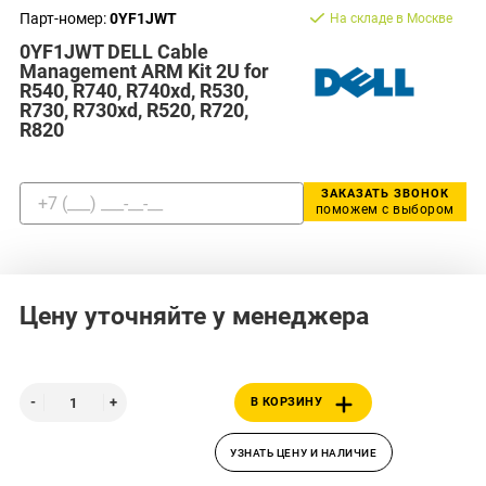
Парт-номер:
0YF1JWT
На складе в Москве
0YF1JWT DELL Cable
Management ARM Kit 2U for
R540, R740, R740xd, R530,
R730, R730xd, R520, R720,
R820
ЗАКАЗАТЬ ЗВОНОК
поможем с выбором
Цену уточняйте у менеджера
В КОРЗИНУ
УЗНАТЬ ЦЕНУ И НАЛИЧИЕ