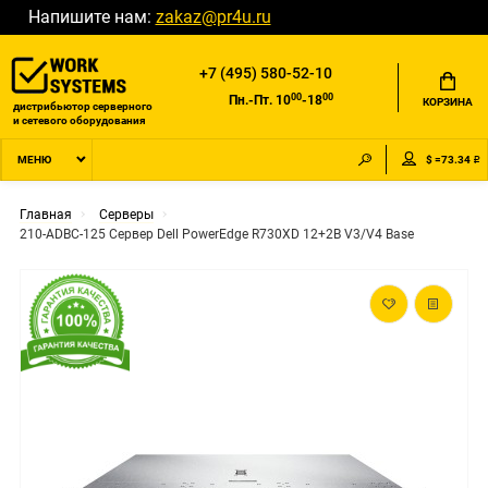
Напишите нам:
zakaz@pr4u.ru
+7 (495) 580-52-10
00
00
Пн.-Пт. 10
-18
КОРЗИНА
дистрибьютор серверного
и сетевого оборудования
$ =73.34 ₽
МЕНЮ
Главная
Серверы
210-ADBC-125 Сервер Dell PowerEdge R730XD 12+2B V3/V4 Base