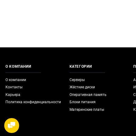
О КОМПАНИИ
КАТЕГОРИИ
П
О компании
Серверы
А
Контакты
Жёсткие диски
И
Карьера
Оперативная память
С
Политика конфиденциальности
Блоки питания
Д
Материнские платы
К