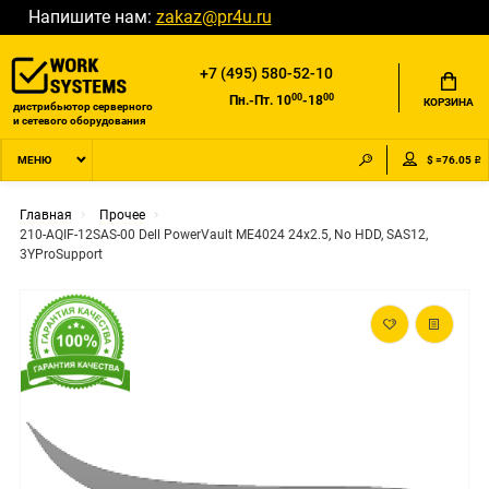
Напишите нам:
zakaz@pr4u.ru
+7 (495) 580-52-10
00
00
Пн.-Пт. 10
-18
КОРЗИНА
дистрибьютор серверного
и сетевого оборудования
$ =76.05 ₽
МЕНЮ
Главная
Прочее
210-AQIF-12SAS-00 Dell PowerVault ME4024 24x2.5, No HDD, SAS12,
3YProSupport