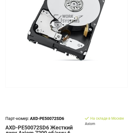
Парт-номер:
AXD-PE50072SD6
На складе в Москве
Axiom
AXD-PE50072SD6 Жесткий
диск Axiom 7200 об/мин 6