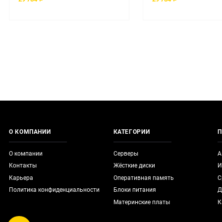
О КОМПАНИИ
КАТЕГОРИИ
П
О компании
Серверы
А
Контакты
Жёсткие диски
И
Карьера
Оперативная память
С
Политика конфиденциальности
Блоки питания
Д
Материнские платы
К