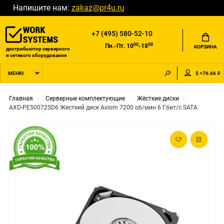
Напишите нам:
zakaz@pr4u.ru
+7 (495) 580-52-10
00
00
Пн.-Пт. 10
-18
КОРЗИНА
дистрибьютор серверного
и сетевого оборудования
$ =76.66 ₽
МЕНЮ
Главная
Серверные комплектующие
Жёсткие диски
AXD-PE50072SD6 Жесткий диск Axiom 7200 об/мин 6 Гбит/с SATA