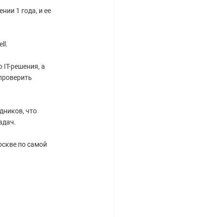
ии 1 года, и ее
ll.
IT-решения, а
проверить
дников, что
адач.
оскве по самой