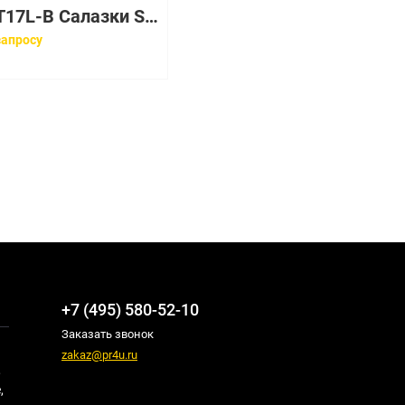
CSE-PT17L-B Салазки Supermicro Hard Drive Carrier Tray 1x3.5-1/3H
запросу
+7 (495) 580-52-10
Заказать звонок
zakaz@pr4u.ru
,
,