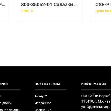
335537-001 Салазки HP 3.5 SATA/SAS Tray Caddy для серверов HP
800-35052-01 Салазки Cisco 2.5" SATA SAS
1 941 ₽
Цена по 
ОРИИ
ПОКУПАТЕЛЯМ
ИНФОРМАЦИЯ
ООО "АйТи-Воркс"
ы
Аккаунт
115419, г. Москва
е диски
Избранное
ул. Орджоникидзе
ивная память
Сравнение