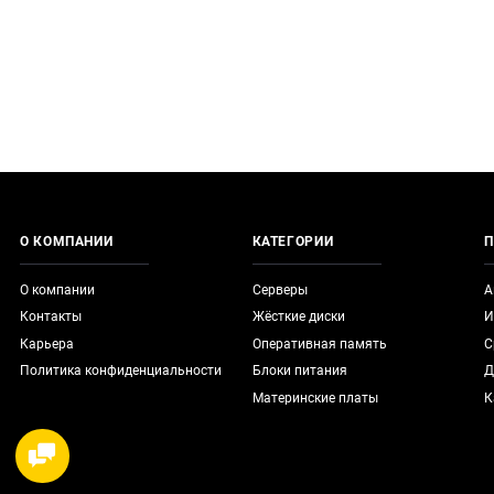
О КОМПАНИИ
КАТЕГОРИИ
П
О компании
Серверы
А
Контакты
Жёсткие диски
И
Карьера
Оперативная память
С
Политика конфиденциальности
Блоки питания
Д
Материнские платы
К