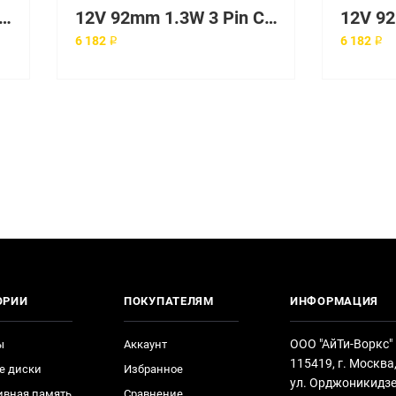
 SAS Expander Card for DL380 Gen9
12V 92mm 1.3W 3 Pin Cooling Fan
6 182 ₽
6 182 ₽
ОРИИ
ПОКУПАТЕЛЯМ
ИНФОРМАЦИЯ
ООО "АйТи-Воркс"
ы
Аккаунт
115419, г. Москва
е диски
Избранное
ул. Орджоникидзе
ивная память
Сравнение