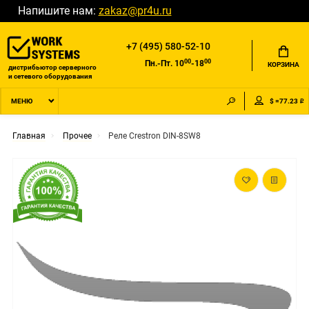
Напишите нам:
zakaz@pr4u.ru
+7 (495) 580-52-10
00
00
Пн.-Пт. 10
-18
КОРЗИНА
дистрибьютор серверного
и сетевого оборудования
$ =77.23 ₽
МЕНЮ
Главная
Прочее
Реле Crestron DIN-8SW8