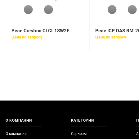
Реле Crestron CLCI-1SW2EX-W
Реле ICP DAS RM-2
Цена по запросу
Цена по запросу
О КОМПАНИИ
КАТЕГОРИИ
П
О компании
Серверы
А