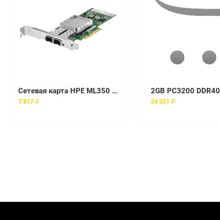
Сетевая карта HPE ML350 Gen10 Flex Slot Redundant Power Supply Cage Kit with Power Distribution Board
7 817 ₽
24 251 ₽