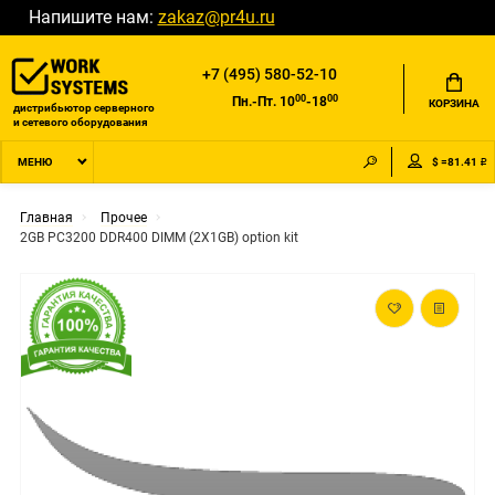
Напишите нам:
zakaz@pr4u.ru
+7 (495) 580-52-10
00
00
Пн.-Пт. 10
-18
КОРЗИНА
дистрибьютор серверного
и сетевого оборудования
$ =81.41 ₽
МЕНЮ
Главная
Прочее
2GB PC3200 DDR400 DIMM (2X1GB) option kit