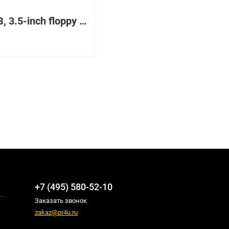
1.44MB, 3.5-inch floppy disk drive - No bezel.
+7 (495) 580-52-10
Заказать звонок
zakaz@pr4u.ru
,