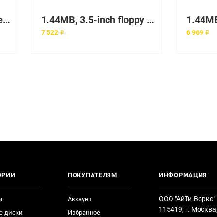
1.44MB floppy disk drive 12.7mm (0.5in) height.
1.44MB, 3.5-inch floppy disk drive - No bezel
7 522 ₽
6 969 ₽
ОРИИ
ПОКУПАТЕЛЯМ
ИНФОРМАЦИЯ
ООО "АйТи-Воркс"
ы
Аккаунт
115419, г. Москва
е диски
Избранное