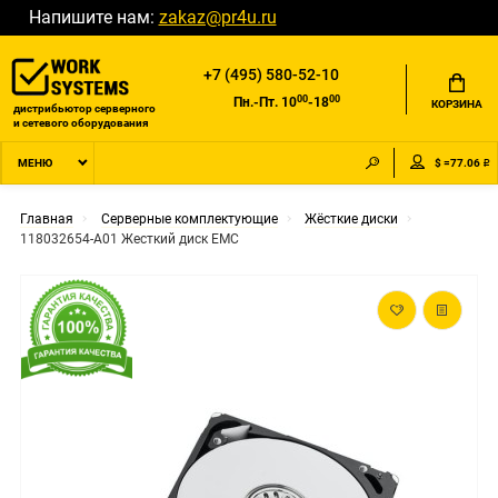
Напишите нам:
zakaz@pr4u.ru
+7 (495) 580-52-10
00
00
Пн.-Пт. 10
-18
КОРЗИНА
дистрибьютор серверного
и сетевого оборудования
$ =77.06 ₽
МЕНЮ
Главная
Серверные комплектующие
Жёсткие диски
118032654-A01 Жесткий диск EMC