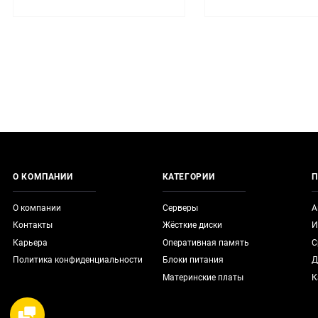
О КОМПАНИИ
КАТЕГОРИИ
П
О компании
Серверы
А
Контакты
Жёсткие диски
И
Карьера
Оперативная память
С
Политика конфиденциальности
Блоки питания
Д
Материнские платы
К