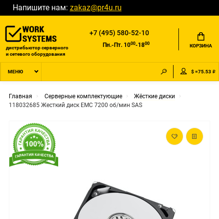
Напишите нам:
zakaz@pr4u.ru
+7 (495) 580-52-10
00
00
Пн.-Пт. 10
-18
КОРЗИНА
дистрибьютор серверного
и сетевого оборудования
$ =75.53 ₽
МЕНЮ
Главная
Серверные комплектующие
Жёсткие диски
118032685 Жесткий диск EMC 7200 об/мин SAS