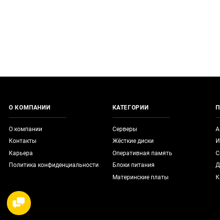
О КОМПАНИИ
КАТЕГОРИИ
П
О компании
Серверы
А
Контакты
Жёсткие диски
И
Карьера
Оперативная память
С
Политика конфиденциальности
Блоки питания
Д
Материнские платы
К