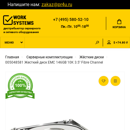
Напишите нам:
zakaz@pr4u.ru
+7 (495) 580-52-10
00
00
Пн.-Пт. 10
-18
КОРЗИНА
дистрибьютор серверного
и сетевого оборудования
$ =74.80 ₽
МЕНЮ
Главная
Серверные комплектующие
Жёсткие диски
005048581 Жесткий диск EMC 146GB 10K 3.5'' Fibre Channel