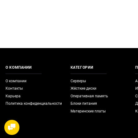
О КОМПАНИИ
КАТЕГОРИИ
П
О компании
Серверы
А
Контакты
Жёсткие диски
И
Карьера
Оперативная память
С
Политика конфиденциальности
Блоки питания
Д
Материнские платы
К