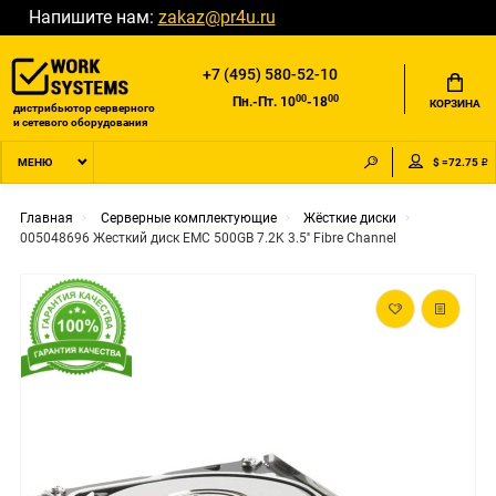
Напишите нам:
zakaz@pr4u.ru
+7 (495) 580-52-10
00
00
Пн.-Пт. 10
-18
КОРЗИНА
дистрибьютор серверного
и сетевого оборудования
$ =72.75 ₽
МЕНЮ
Главная
Серверные комплектующие
Жёсткие диски
005048696 Жесткий диск EMC 500GB 7.2K 3.5'' Fibre Channel