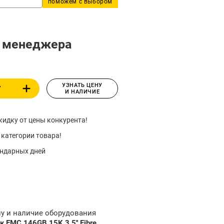
поможем с выбором
у менеджера
УЗНАТЬ ЦЕНУ
У
И НАЛИЧИЕ
идку от цены конкурента!
 категории товара!
ендарных дней
ну и наличие оборудования
EMC 146GB 15K 3.5'' Fibre