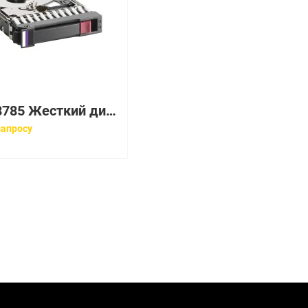
005048785 Жесткий диск EMC 005048785
запросу