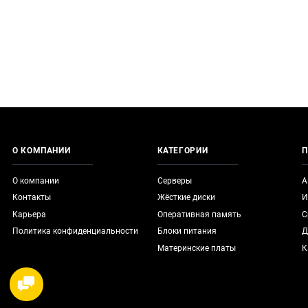
О КОМПАНИИ
КАТЕГОРИИ
П
О компании
Серверы
А
Контакты
Жёсткие диски
И
Карьера
Оперативная память
С
Политика конфиденциальности
Блоки питания
Д
Материнские платы
К