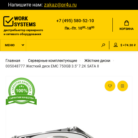
Напишите нам:
zakaz@pr4u.ru
+7 (495) 580-52-10
00
00
Пн.-Пт. 10
-18
КОРЗИНА
дистрибьютор серверного
и сетевого оборудования
$ =74.30 ₽
МЕНЮ
Главная
Серверные комплектующие
Жёсткие диски
005048777 Жесткий диск EMC 750GB 3.5'' 7.2K SATA II