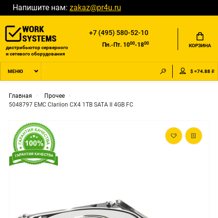
Напишите нам:
zakaz@pr4u.ru
+7 (495) 580-52-10
00
00
Пн.-Пт. 10
-18
КОРЗИНА
дистрибьютор серверного
и сетевого оборудования
$ =74.88 ₽
МЕНЮ
Главная
Прочее
5048797 EMC Clariion CX4 1TB SATA II 4GB FC