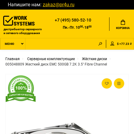
Напишите нам:
zakaz@pr4u.ru
+7 (495) 580-52-10
00
00
Пн.-Пт. 10
-18
КОРЗИНА
дистрибьютор серверного
и сетевого оборудования
$ =77.23 ₽
МЕНЮ
Главная
Серверные комплектующие
Жёсткие диски
005048809 Жесткий диск EMC 500GB 7.2K 3.5'' Fibre Channel