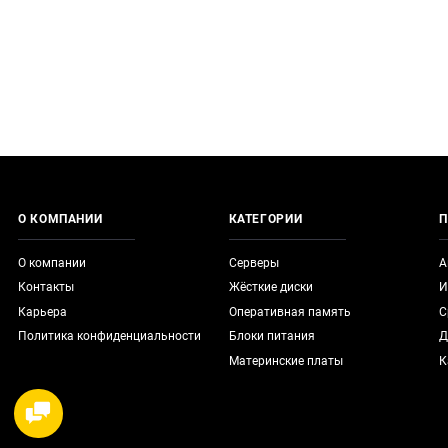
О КОМПАНИИ
КАТЕГОРИИ
П
О компании
Серверы
А
Контакты
Жёсткие диски
И
Карьера
Оперативная память
С
Политика конфиденциальности
Блоки питания
Д
Материнские платы
К