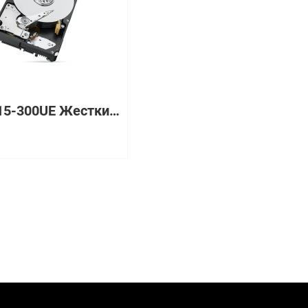
V3-VS15-300UE Жесткий диск EMC 15000 об/мин SAS