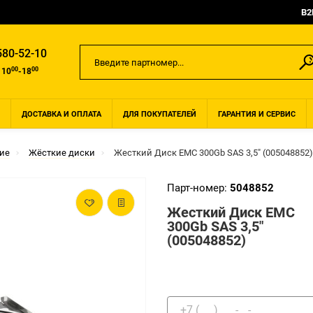
B2
580-52-10
00
00
 10
-18
ДОСТАВКА И ОПЛАТА
ДЛЯ ПОКУПАТЕЛЕЙ
ГАРАНТИЯ И СЕРВИС
ие
Жёсткие диски
Жесткий Диск EMC 300Gb SAS 3,5" (005048852)
Парт-номер:
5048852
Жесткий Диск EMC
300Gb SAS 3,5"
(005048852)