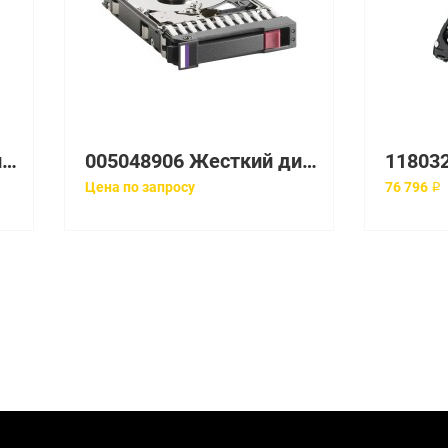
005048898 Жесткий диск EMC 005048898
005048906 Жесткий диск EMC Clariion 146Gb 15K 3.5'' Fibre Channel 4Gb/s
Цена по запросу
76 796 ₽