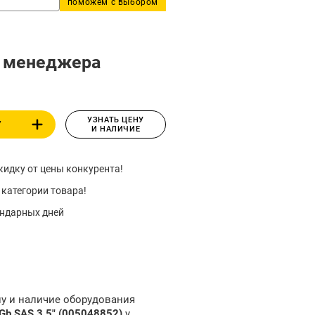
поможем с выбором
у менеджера
УЗНАТЬ ЦЕНУ
У
И НАЛИЧИЕ
идку от цены конкурента!
 категории товара!
ендарных дней
ну и наличие оборудования
b SAS 3,5" (005048852)
у